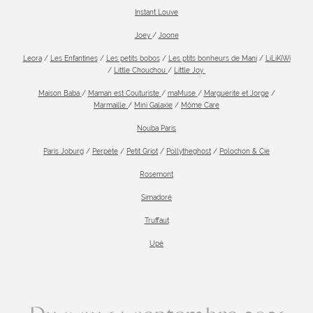
Instant Louve
Joey
/
Joone
Leora
/
Les Enfantines
/
Les petits bobos
/
Les ptits bonheurs de Mani
/
LiLiKiWi
/
Little Chouchou
/
Little Joy
Maison Baba
/
Maman est Couturiste
/
maMuse
/
Marguerite et Jorge
/
Marmaille
/
Mini Galaxie
/
Môme Care
Nouba Paris
Paris Joburg
/
Perpète
/
Petit Griot
/
Pollytheghost
/
Polochon & Cie
Rosemont
Simadoré
Truffaut
Upé