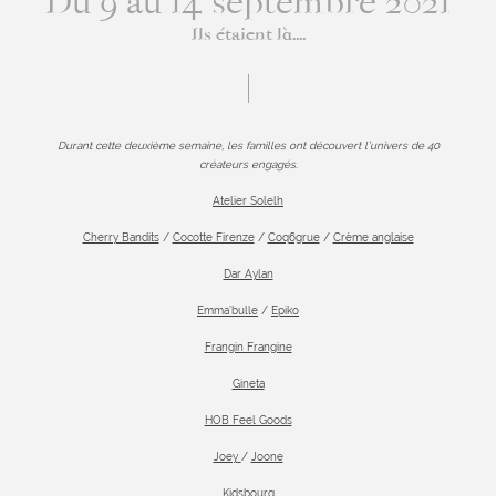
Du 9 au 14 septembre 2021
Ils étaient là....
Durant cette deuxième semaine, les familles ont découvert l’univers de 40
créateurs engagés.
Atelier Solelh
Cherry Bandits
/
Cocotte Firenze
/
Coq6grue
/
Crème anglaise
Dar Aylan
Emma’bulle
/
Epiko
Frangin Frangine
Gineta
HOB Feel Goods
Joey
/
Joone
Kidsbourg