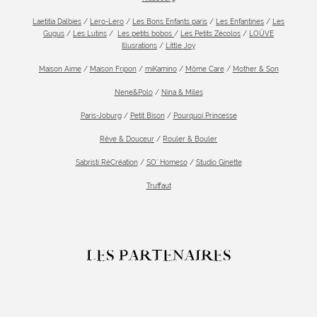
Laetitia Dalbies
/
Lero-Lero
/
Les Bons Enfants paris
/
Les Enfantines
/
Les
Gugus
/
Les Lutins
/
Les petits bobos
/
Les Petits Zécolos
/
LOÜVE
Illusrations
/
Little Joy
Maison Aime
/
Maison Fripon
/
miKamino
/
Môme Care
/
Mother & Son
Nene&Polo
/
Nina & Miles
Paris-Joburg
/
Petit Bison
/
Pourquoi Princesse
Rêve & Douceur
/
Rouler & Bouler
Sabristi RéCréation
/
SO’ Homeso
/
Studio Ginette
Truffaut
LES PARTENAIRES