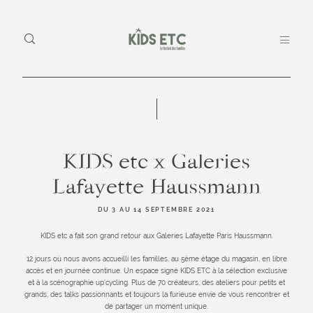
À Propos
KIDS etc x Galeries
KIDS
Le Concept
À 
etc
Lafayette Haussmann
LE
Edition 2025 – Le Palace
DU 3 AU 14 SEPTEMBRE 2021
à Nantes
ED
KIDS etc a fait son grand retour aux Galeries Lafayette Paris Haussmann.
Loin des
LE
salons et
12 jours où nous avons accueilli les familles, au 5ème étage du magasin, en libre
En images
NA
accès et en journée continue. Un espace signé KIDS ETC à la sélection exclusive
pop-up
et à la scénographie up'cycling. Plus de 70 créateurs, des ateliers pour petits et
traditionnels,
grands, des talks passionnants et toujours la furieuse envie de vous rencontrer et
Infos
EN
KIDS etc.
de partager un moment unique.