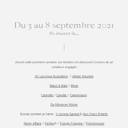
Du 3 au 8 septembre 2021
Ils étaient là....
Durant cette première semaine, les familles ont découvert l’univers de 40
créateurs engagés.
AC Larroque Illustrations
/
Atelier Nounille
Babul & Bakli
/
Bihan
Cachotte
/
Canette
/
Capharnaüm
De Môme en Môme
Ecoute combien je t’aime :
V comme Samedi
&
Nos Chers Enfants
Family Affaire
/
Ferflex
®
/
Frangin Frangine
/
Frenchmuses