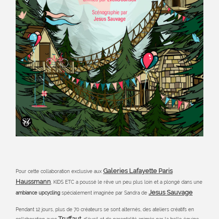
Galeries Lafayette Paris
Pour cette collaboration exclusive aux
Haussmann
, KIDS ETC a poussé le rêve un peu plus loin et a plongé dans une
Jesus Sauvage
ambiance upcycling
spécialement imaginée par Sandra de
Pendant 12 jours, plus de 70 créateurs se sont alternés, des ateliers créatifs en
Truffaut