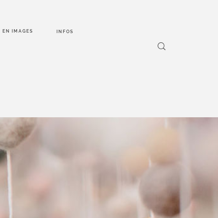
EN IMAGES
INFOS
POS
NCEPT
N 2025 –
ACE À
S