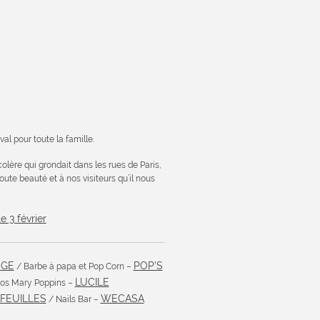
ival pour toute la famille.
lère qui grondait dans les rues de Paris,
ute beauté et à nos visiteurs qu’il nous
e 3 février
NGE
POP’S
/ Barbe à papa et Pop Corn –
LUCILE
tos Mary Poppins –
 FEUILLES
WECASA
/ Nails Bar –