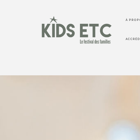
À PROP
ACCRÉD
KIDS etc
Loin des salons et pop-up traditionnels, KIDS etc. c'
une aventure humaine un peu magique. Un mom
temps qui transporte petits et grands dans une
poétique.