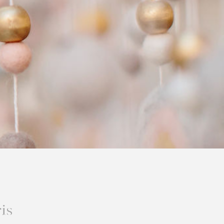
AGES
DITATION
E
DATER
2026
Z-NOUS
is