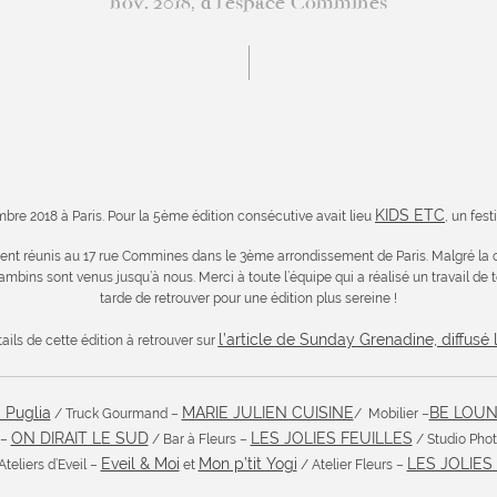
nov. 2018, à l'espace Commines
KIDS ETC
embre 2018 à Paris. Pour la 5ème édition consécutive avait lieu
, un fest
aient réunis au 17 rue Commines dans le 3ème arrondissement de Paris. Malgré la co
bins sont venus jusqu’à nous. Merci à toute l’équipe qui a réalisé un travail de to
tarde de retrouver pour une édition plus sereine !
l’article de Sunday Grenadine, diffusé l
ails de cette édition à retrouver sur
 Puglia
MARIE JULIEN CUISINE
BE LOU
/ Truck Gourmand –
/ Mobilier –
ON DIRAIT LE SUD
LES JOLIES FEUILLES
 –
/ Bar à Fleurs –
/ Studio Pho
Eveil & Moi
Mon p’tit Yogi
LES JOLIES
Ateliers d’Eveil –
et
/ Atelier Fleurs –