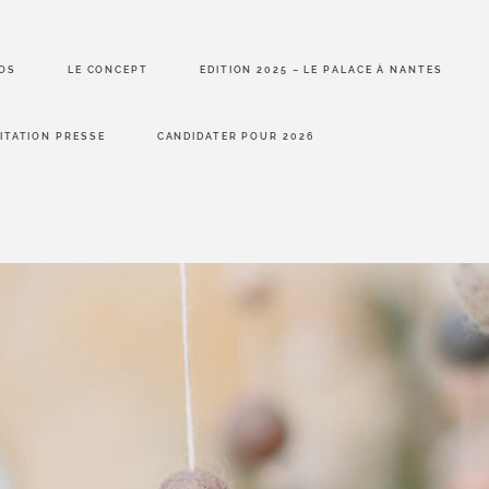
OS
LE CONCEPT
EDITION 2025 – LE PALACE À NANTES
ITATION PRESSE
CANDIDATER POUR 2026
À PRO
LE CO
EDITIO
est avant tout
ent hors du
LE PAL
 parenthèse
NANTE