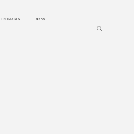
EN IMAGES
INFOS
POS
NCEPT
N 2025 –
ACE À
S