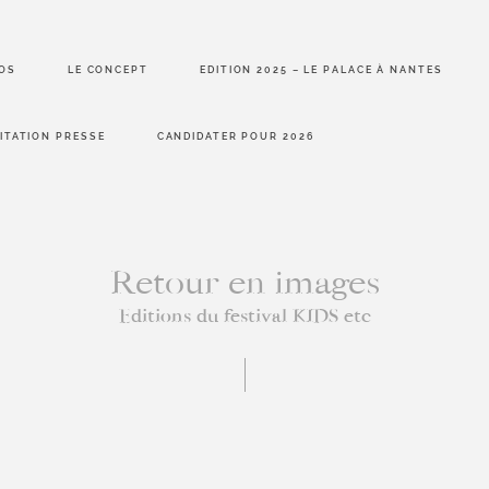
OS
LE CONCEPT
EDITION 2025 – LE PALACE À NANTES
ITATION PRESSE
CANDIDATER POUR 2026
Retour en images
À PRO
Editions du festival KIDS etc
LE CO
EDITIO
est avant tout
ent hors du
LE PAL
 parenthèse
NANTE