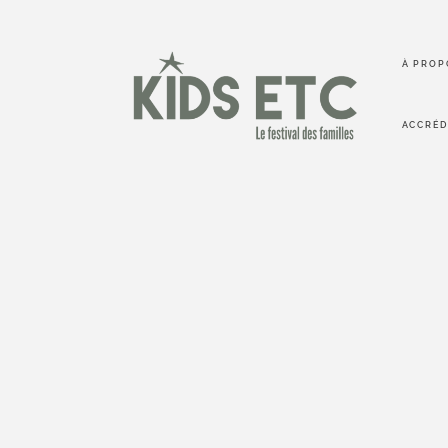
À PROP
ACCRÉD
KIDS etc
Loin des salons et pop-up traditionnels, KIDS etc. c'
une aventure humaine un peu magique. Un mom
temps qui transporte petits et grands dans une
poétique.