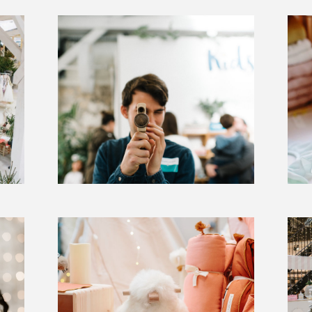
EN IM
INFOS
ACCRÉ
PRESS
CANDI
POUR 
SUIVE