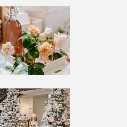
AGES
DITATION
E
DATER
2026
Z-NOUS