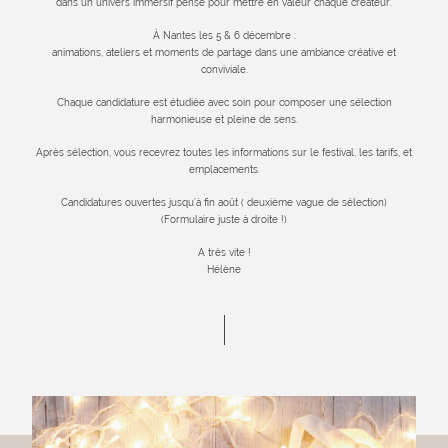
dans un univers immersif pensé pour mettre en valeur chaque créateur.
c'est avant
tout une
IN
Accréditation Presse
À Nantes les 5 & 6 décembre :
aventure
animations, ateliers et moments de partage dans une ambiance créative et
humaine un
conviviale.
AC
peu magique.
CANDIDATER POUR
Chaque candidature est étudiée avec soin pour composer une sélection
Un moment
PR
harmonieuse et pleine de sens.
2026
hors du
temps qui
Après sélection, vous recevrez toutes les informations sur le festival, les tarifs, et
CA
emplacements.
transporte
PO
petits et
Candidatures ouvertes jusqu’à fin août ( deuxième vague de sélection)
grands dans
(Formulaire juste à droite !)
une
A très vite !
parenthèse
Hélène
poétique.
SU
NO